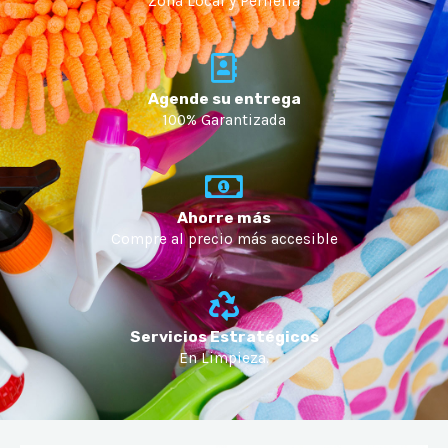
Zona Local y Periferia
Agende su entrega
100% Garantizada
Ahorre más
Compre al precio más accesible
Servicios Estratégicos
En Limpieza.