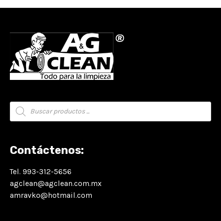
Búsqueda
de
productos
Contáctenos:
Tel. 993-312-5656
agclean@agclean.com.mx
amravko@hotmail.com