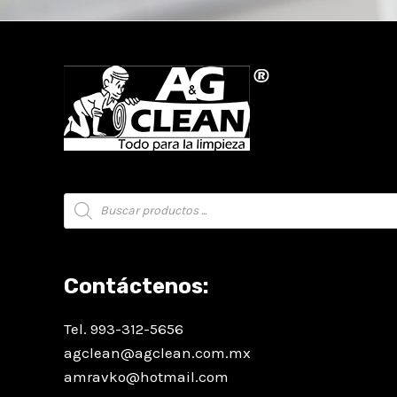
Búsqueda
de
productos
Contáctenos:
Tel. 993-312-5656
agclean@agclean.com.mx
amravko@hotmail.com