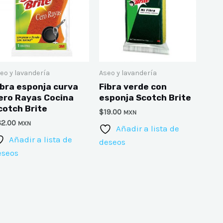
eo y lavandería
Aseo y lavandería
ibra esponja curva
Fibra verde con
ero Rayas Cocina
esponja Scotch Brite
cotch Brite
$
19.00
MXN
62.00
MXN
Añadir a lista de
Añadir a lista de
deseos
eseos