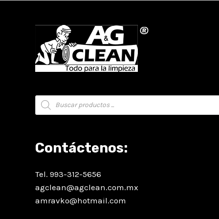
Búsqueda
de
productos
Contáctenos:
Tel. 993-312-5656
agclean@agclean.com.mx
amravko@hotmail.com