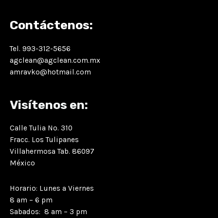
Contáctenos:
Tel. 993-312-5656
agclean@agclean.com.mx
amravko@hotmail.com
Visítenos en:
Calle Tulia No. 310
Fracc. Los Tulipanes
Villahermosa Tab. 86097
México
Horario: Lunes a Viernes
8 am – 6 pm
Sabados: 8 am – 3 pm