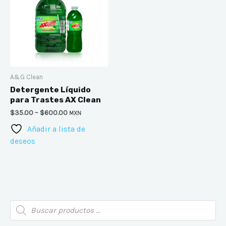
A&G Clean
Detergente Líquido
para Trastes AX Clean
$
35.00
–
$
600.00
MXN
Añadir a lista de
deseos
P
P
B
r
r
ú
s
q