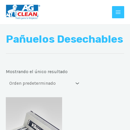
Ir
MAI
al
MEN
contenido
Pañuelos Desechables
Mostrando el único resultado