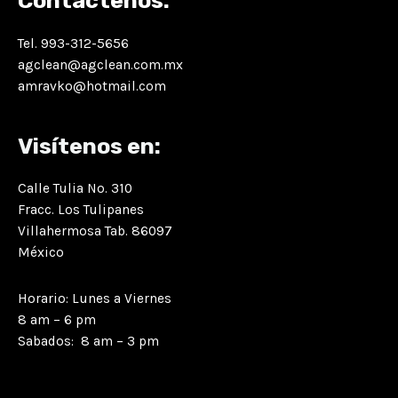
Contáctenos:
Tel. 993-312-5656
agclean@agclean.com.mx
amravko@hotmail.com
Visítenos en:
Calle Tulia No. 310
Fracc. Los Tulipanes
Villahermosa Tab. 86097
México
Horario: Lunes a Viernes
8 am – 6 pm
Sabados: 8 am – 3 pm