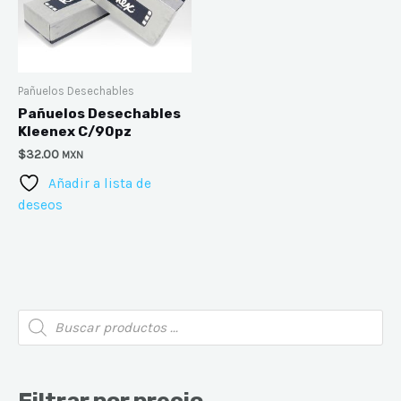
Pañuelos Desechables
Pañuelos Desechables
Kleenex C/90pz
$
32.00
MXN
Añadir a lista de
deseos
P
P
B
r
r
ú
s
q
e
e
u
e
c
c
Filtrar por precio
d