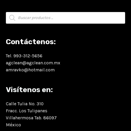
Búsqueda
de
productos
Contáctenos:
Tel. 993-312-5656
agclean@agclean.com.mx
amravko@hotmail.com
Visítenos en:
Calle Tulia No. 310
Fracc. Los Tulipanes
Villahermosa Tab. 86097
México