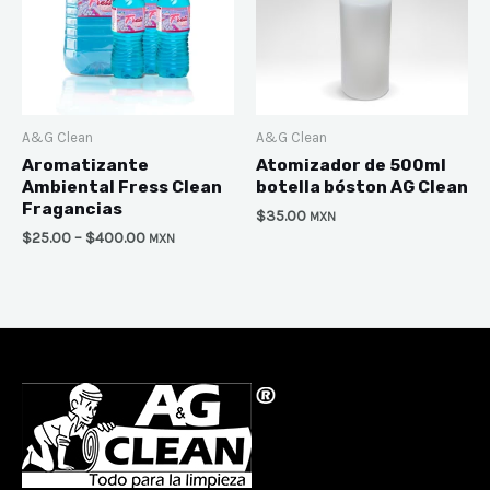
A&G Clean
A&G Clean
Aromatizante
Atomizador de 500ml
Ambiental Fress Clean
botella bóston AG Clean
Fragancias
$
35.00
MXN
$
25.00
–
$
400.00
MXN