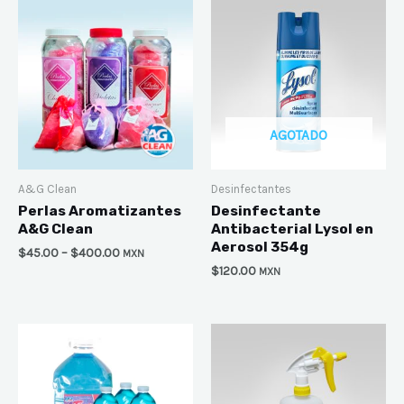
AGOTADO
A&G Clean
Desinfectantes
Perlas Aromatizantes
Desinfectante
A&G Clean
Antibacterial Lysol en
Aerosol 354g
$
45.00
–
$
400.00
MXN
$
120.00
MXN