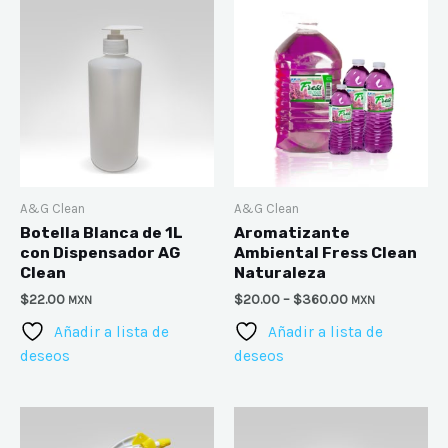
A&G Clean
A&G Clean
Botella Blanca de 1L
Aromatizante
con Dispensador AG
Ambiental Fress Clean
Clean
Naturaleza
$
22.00
$
20.00
–
$
360.00
MXN
MXN
Añadir a lista de
Añadir a lista de
deseos
deseos