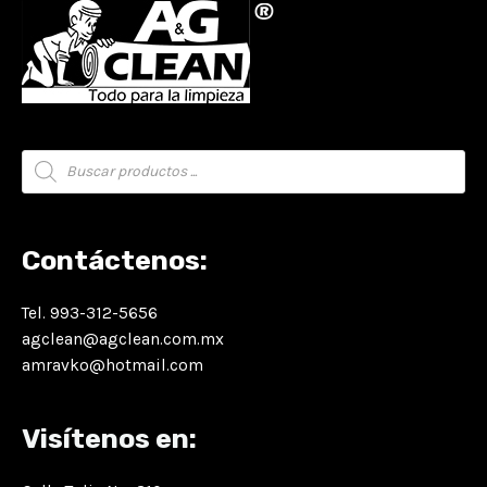
Búsqueda
de
productos
Contáctenos:
Tel. 993-312-5656
agclean@agclean.com.mx
amravko@hotmail.com
Visítenos en: