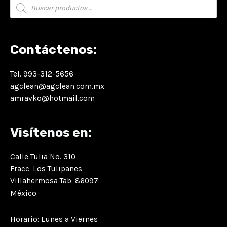
Búsqueda
de
productos
Contáctenos:
Tel. 993-312-5656
agclean@agclean.com.mx
amravko@hotmail.com
Visítenos en:
Calle Tulia No. 310
Fracc. Los Tulipanes
Villahermosa Tab. 86097
México
Horario: Lunes a Viernes