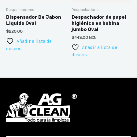
Despachadores
Despachadores
Dispensador De Jabon
Despachador de papel
Liquido Oval
higiénico en bobina
jumbo Oval
$
220.00
$
443.00
MXN
Añadir a lista de
Añadir a lista de
deseos
deseos