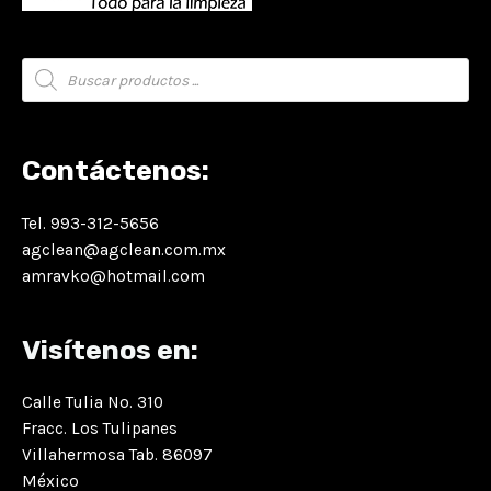
Búsqueda
de
productos
Contáctenos:
Tel. 993-312-5656
agclean@agclean.com.mx
amravko@hotmail.com
Visítenos en:
Calle Tulia No. 310
Fracc. Los Tulipanes
Villahermosa Tab. 86097
México