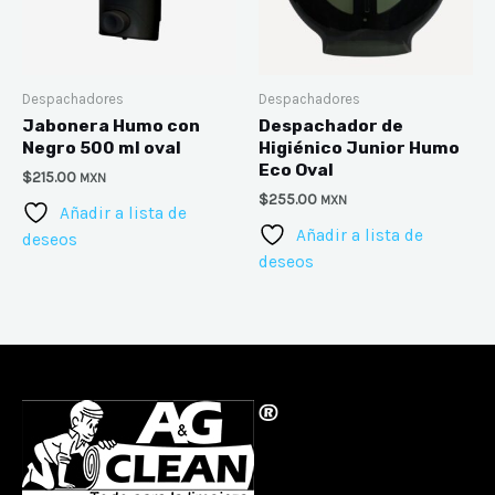
Despachadores
Despachadores
Jabonera Humo con
Despachador de
Negro 500 ml oval
Higiénico Junior Humo
Eco Oval
$
215.00
MXN
$
255.00
MXN
Añadir a lista de
Añadir a lista de
deseos
deseos