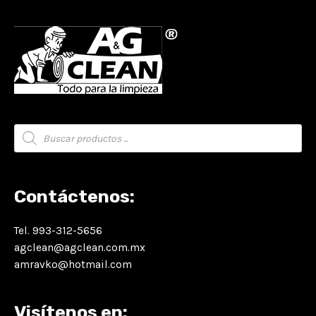
Búsqueda
de
productos
Contáctenos:
Tel. 993-312-5656
agclean@agclean.com.mx
amravko@hotmail.com
Visítenos en: