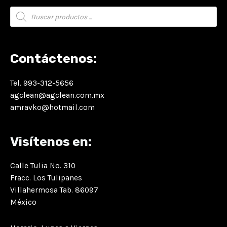
Búsqueda
de
productos
Contáctenos:
Tel. 993-312-5656
agclean@agclean.com.mx
amravko@hotmail.com
Visítenos en:
Calle Tulia No. 310
Fracc. Los Tulipanes
Villahermosa Tab. 86097
México