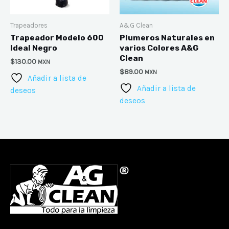
Trapeadores
A&G Clean
Trapeador Modelo 600
Plumeros Naturales en
Ideal Negro
varios Colores A&G
Clean
$
130.00
MXN
$
89.00
MXN
Añadir a lista de
Añadir a lista de
deseos
deseos