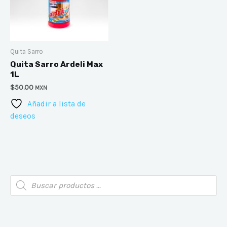
Quita Sarro
Quita Sarro Ardeli Max
1L
$
50.00
MXN
Añadir a lista de
deseos
B
ú
s
q
u
e
d