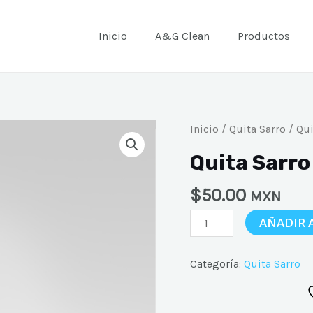
Inicio
A&G Clean
Productos
Quita
Inicio
/
Quita Sarro
/ Qui
Sarro
Quita Sarro
Ardeli
Max
$
50.00
MXN
1L
AÑADIR 
cantidad
Categoría:
Quita Sarro