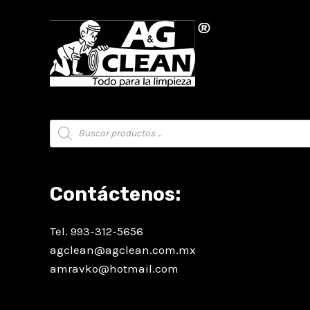
Búsqueda
de
productos
Contáctenos:
Tel. 993-312-5656
agclean@agclean.com.mx
amravko@hotmail.com