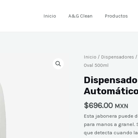
Inicio
A&G Clean
Productos
Dispensador
Inicio
/
Dispensadores
/
De
Oval 500ml
Jabón
Dispensado
Liquido
Automático
Automático
Blanco
$
696.00
MXN
Oval
500ml
Esta jabonera puede do
cantidad
para manos a granel. 
que detecta cuando la