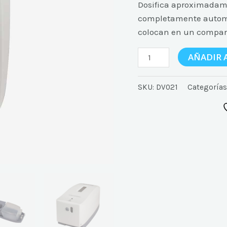
Dosifica aproximadame
completamente automát
colocan en un compart
AÑADIR 
SKU:
DV021
Categorías