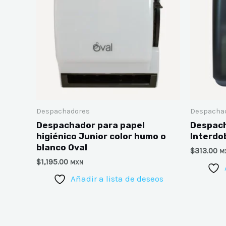
Despachadores
Despacha
Despachador para papel
Despach
higiénico Junior color humo o
Interdo
blanco Oval
$
313.00
M
$
1,195.00
MXN
Añadir a lista de deseos