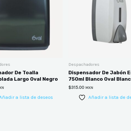
dores
Despachadores
ador De Toalla
Dispensador De Jabón 
blada Largo Oval Negro
750ml Blanco Oval Blan
$
315.00
XN
MXN
Añadir a lista de deseos
Añadir a lista de d