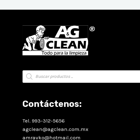
Búsqueda
de
productos
Contáctenos:
Tel. 993-312-5656
agclean@agclean.com.mx
amravko@hotmail.com