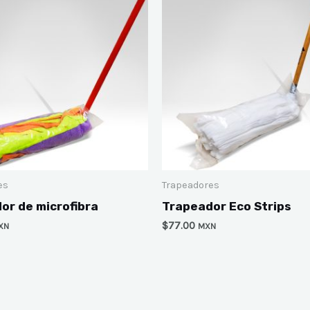
es
Trapeadores
or de microfibra
Trapeador Eco Strips
$
77.00
XN
MXN