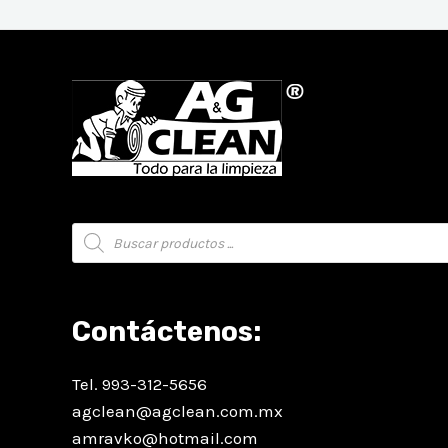
Búsqueda
de
productos
Contáctenos:
Tel. 993-312-5656
agclean@agclean.com.mx
amravko@hotmail.com