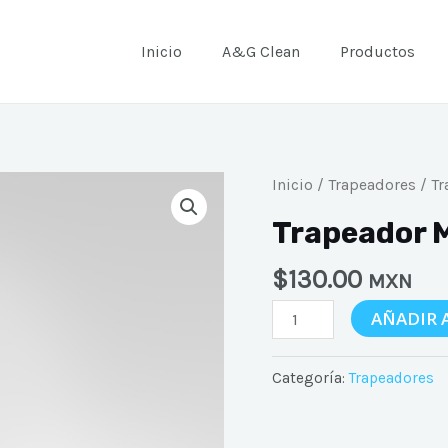
Inicio
A&G Clean
Productos
Trapeador
Inicio
/
Trapeadores
/ Tr
Modelo
Trapeador M
600
Ideal
$
130.00
MXN
Color
AÑADIR 
cantidad
Categoría:
Trapeadores